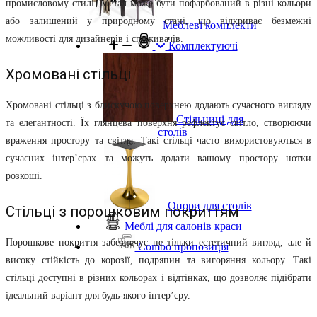
промисловому стилі. Метал може бути пофарбований в різні кольори
або залишений у природному стані, що відкриває безмежні
Меблеві комплекти
можливості для дизайнерів і споживачів.
Комплектуючі
Хромовані стільці
Хромовані стільці з блискучою поверхнею додають сучасного вигляду
Стільниці для
та елегантності. Їх глянцева поверхня рефлектує світло, створюючи
столів
враження простору та світла. Такі стільці часто використовуються в
сучасних інтер’єрах та можуть додати вашому простору нотки
розкоші.
Опори для столів
Стільці з порошковим покриттям
Меблі для салонів краси
Порошкове покриття забезпечує не тільки естетичний вигляд, але й
Combo пропозиція
високу стійкість до корозії, подряпин та вигоряння кольору. Такі
стільці доступні в різних кольорах і відтінках, що дозволяє підібрати
ідеальний варіант для будь-якого інтер’єру.