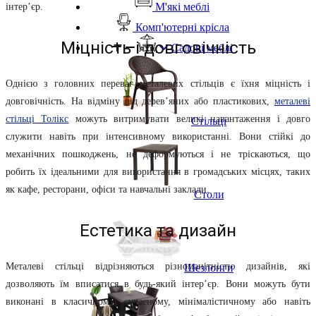
М'які меблі
інтер’єр.
Комп'ютерні крісла
Міцність і довговічність
Садові меблі
Однією з головних переваг металевих стільців є їхня міцність і
довговічність. На відміну від дерев’яних або пластикових,
металеві
стільці Толікс
можуть витримувати великі навантаження і довго
Стільці
служити навіть при інтенсивному використанні. Вони стійкі до
механічних пошкоджень, не деформуються і не тріскаються, що
робить їх ідеальними для використання в громадських місцях, таких
як кафе, ресторани, офіси та навчальні заклади.
Столи
Естетика та дизайн
Металеві стільці відрізняються різноманітністю дизайнів, які
Шезлонги
дозволяють їм вписатися в будь-який інтер’єр. Вони можуть бути
виконані в класичному, сучасному, мінімалістичному або навіть