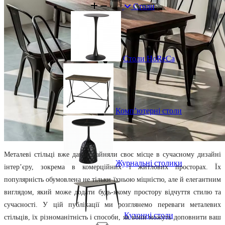
Столи
Столи HoReCa
Комп’ютерні столи
Металеві стільці вже давно зайняли своє місце в сучасному дизайні
Журнальні столики
інтер’єру, зокрема в комерційних і житлових просторах. Їх
популярність обумовлена не тільки їхньою міцністю, але й елегантним
виглядом, який може додати будь-якому простору відчуття стилю та
сучасності. У цій публікації ми розглянемо переваги металевих
Кухонні столи
стільців, їх різноманітність і способи, як вони можуть доповнити ваш