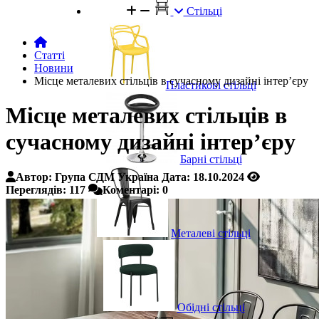
Стільці
Статті
Новини
Місце металевих стільців в сучасному дизайні інтер’єру
Пластикові стільці
Місце металевих стільців в
сучасному дизайні інтер’єру
Барні стільці
Автор:
Група СДМ Україна
Дата:
18.10.2024
Переглядів:
117
Коментарі:
0
Металеві стільці
Обідні стільці