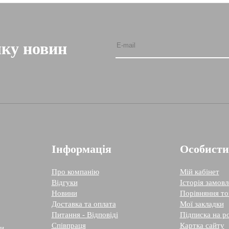
лку новин
Інформація
Особисти
Про компанію
Мій кабінет
Відгуки
Історія замовл
Новини
Порівняння то
Доставка та оплата
Мої закладки
Питання - Відповіді
Підписка на р
Співпраця
Картка сайту
си