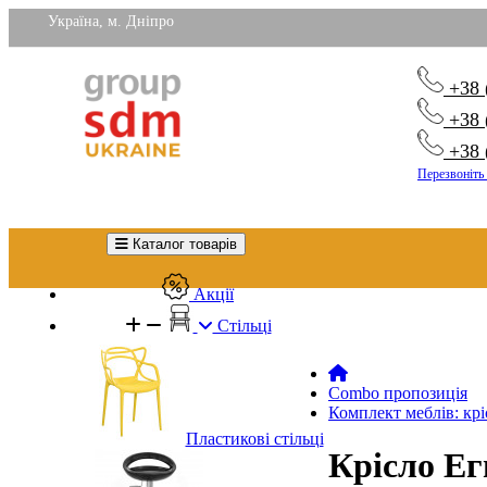
Україна, м. Дніпро
+38 
+38 
+38 
Перезвоніть
Каталог товарів
Акції
Стільці
Combo пропозиція
Комплект меблів: кр
Пластикові стільці
Крісло Ег