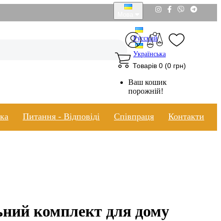
Мова
Русский
Українська
Товарів 0 (0 грн)
Ваш кошик
порожній!
вка
Питання - Відповіді
Співпраця
Контакти
ьний комплект для дому