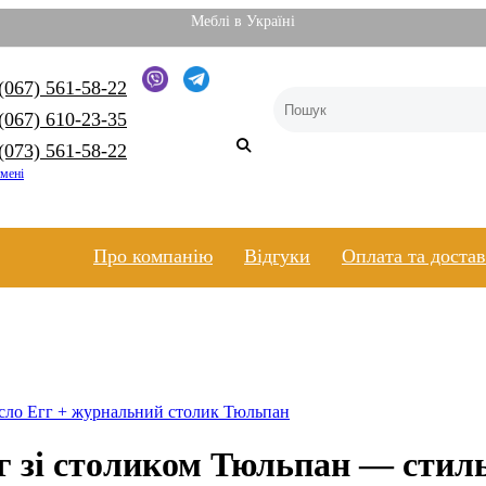
Меблі в Україні
(067) 561-58-22
(067) 610-23-35
(073) 561-58-22
 мені
Про компанію
Відгуки
Оплата та доста
ісло Егг + журнальний столик Тюльпан
г зі столиком Тюльпан — стил