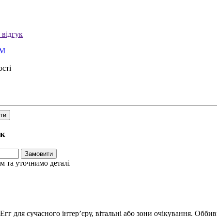
 відгук
ДМ
ості
ти
ік
Замовити
 та уточнимо деталі
Егг для сучасного інтер’єру, вітальні або зони очікування. Обби