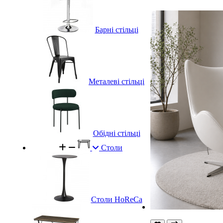
Барні стільці
Металеві стільці
Обідні стільці
Столи
Столи HoReCa