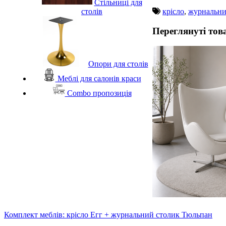
Стільниці для
крісло
,
журнальни
столів
Переглянуті тов
Опори для столів
Меблі для салонів краси
Combo пропозиція
Комплект меблів: крісло Егг + журнальний столик Тюльпан