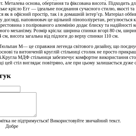
. Металева основа, обертання та фіксована висота. Підходить дл
ьке крісло Егг — ідеальне поєднання сучасного стилю, якості та
 як в офісний простір, так і в домашній інтер’єр. Матеріал обби
 у догляді, наповнювач це щільний пінополіуретан, регулюється
хрестовина з полірованого алюмінію додає блиску та надійності ко
ного механізму. Розмір крісла: ширина спинки вгорі 80 см, ширин
4 см, висота загальна від підлоги до верху спинки 110 см.
юльпан М— це справжня легенда світового дизайну, що поєднує мі
основі та витонченій круглій стільниці столик не просто прикр
ті.Кругла МДФ стільниця забезпечує комфортне використання стол
і цей стіл виглядає повітряно, але при цьому залишається дуже ст
гук
тка не підтримується! Використовуйте звичайний текст.
Добре