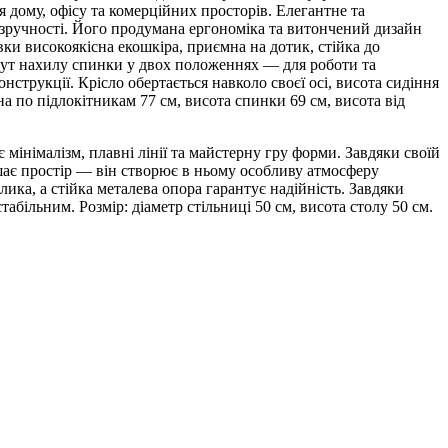
я дому, офісу та комерційних просторів. Елегантне та
 зручності. Його продумана ергономіка та витончений дизайн
вки високоякісна екошкіра, приємна на дотик, стійка до
 кут нахилу спинки у двох положеннях — для роботи та
нструкції. Крісло обертається навколо своєї осі, висота сидіння
а по підлокітникам 77 см, висота спинки 69 см, висота від
німалізм, плавні лінії та майстерну гру форми. Завдяки своїй
ашає простір — він створює в ньому особливу атмосферу
ика, а стійка металева опора гарантує надійність. Завдяки
абільним. Розмір: діаметр стільниці 50 см, висота столу 50 см.