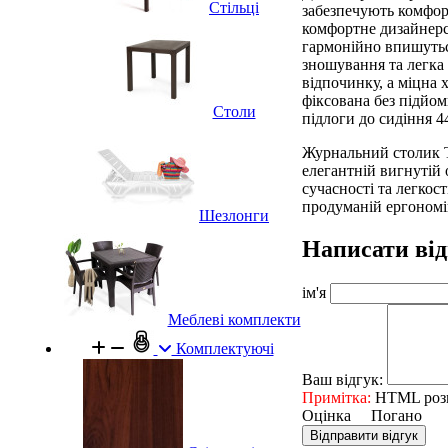
Стільці
забезпечують комфорт
комфортне дизайнерс
гармонійно впишуться
зношування та легка
відпочинку, а міцна 
фіксована без підйом
Столи
підлоги до сидіння 4
Журнальний столик Т
елегантній вигнутій 
сучасності та легкос
продуманій ергономіц
Шезлонги
Написати від
ім'я
Меблеві комплекти
Комплектуючі
Ваш відгук:
Примітка:
HTML розмі
Оцінка
Погано
Відправити відгук