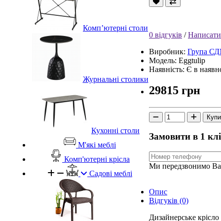
Комп’ютерні столи
0 відгуків
/
Написати
Виробник:
Група С
Модель: Eggtulip
Наявність: Є в наявн
Журнальні столики
29815 грн
Купи
Кухонні столи
Замовити в 1 кл
М'які меблі
Комп'ютерні крісла
Ми передзвонимо Вам
Садові меблі
Опис
Відгуків (0)
Дизайнерське крісло 