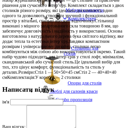
Набір журнальних столів Мілан — це стильне та практичне
рішення для сучасного інтер’єру. Комплект складається з двох
Меблеві комплекти
столиків різного розміру, які ідеально доповнюють один
одного та дозволяють створити зручний і функціональний
Комплектуючі
простір у вітальні, спальні або зоні відпочинку.Стільниці
виконані з міцного загартованого скла товщиною 8 мм, що
забезпечує довговічність і надійність у використанні. Основа
виготовлена з натурального дерева бука світлого відтінку, яке
додає тепла та естетики інтер’єру.Завдяки компактним
розмірам і універсальному дизайну, столики легко
Стільниці для
комбінуються між собою або використовуються окремо. Такий
столів
набір чудово підходить для інтер’єрів у стилі лофт, мінімалізм,
скандинавський або сучасний стиль.Це ідеальний вибір для
тих, хто цінує комфорт, функціональність та стиль у
деталях.Розміри:Стіл 1 — 50×50×45 смСтіл 2 — 40×40×40
смКомплектація:У коробці — 2 столики
Опори для столів
Написати відгук
Меблі для салонів краси
Combo пропозиція
ім'я
Ваш відгук: