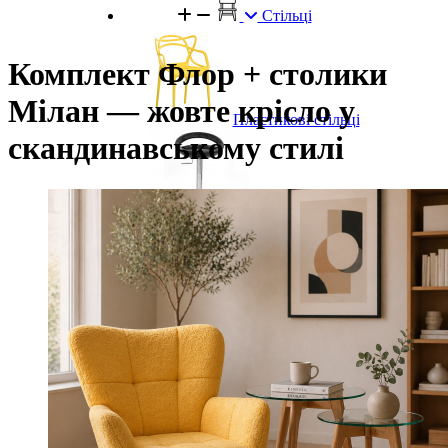
Стільці
Комплект Флор + столики
Мілан — жовте крісло у
Пластикові стільці
скандинавському стилі
Барні стільці
Металеві стільці
Обідні стільці