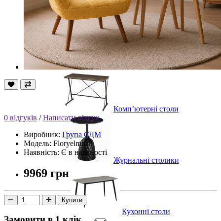
Столи
Столи HoReCa
Комп’ютерні столи
0 відгуків
/
Написати відгук
Виробник:
Група СДМ
Модель: Floryelmilan
Наявність: Є в наявності
Журнальні столики
9969 грн
Купити
Кухонні столи
Замовити в 1 клік