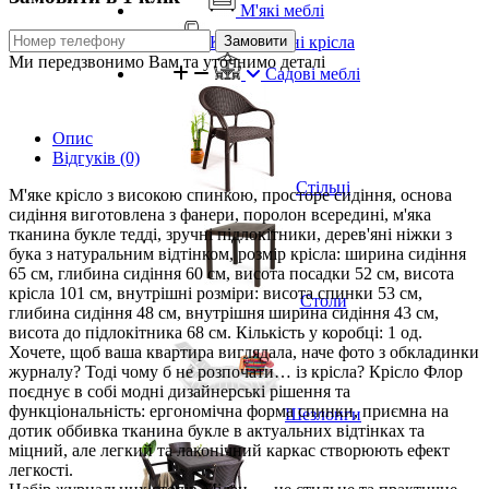
М'які меблі
Комп'ютерні крісла
Замовити
Ми передзвонимо Вам та уточнимо деталі
Садові меблі
Опис
Відгуків (0)
Стільці
М'яке крісло з високою спинкою, просторе сидіння, основа
сидіння виготовлена ​​з фанери, поролон всередині, м'яка
тканина букле тедді, зручні підлокітники, дерев'яні ніжки з
бука з натуральним відтінком, розмір крісла: ширина сидіння
65 см, глибина сидіння 60 см, висота посадки 52 см, висота
крісла 101 см, внутрішні розміри: висота спинки 53 см,
Столи
глибина сидіння 48 см, внутрішня ширина сидіння 43 см,
висота до підлокітника 68 см. Кількість у коробці: 1 од.
Хочете, щоб ваша квартира виглядала, наче фото з обкладинки
журналу? Тоді чому б не розпочати… із крісла? Крісло Флор
поєднує в собі модні дизайнерські рішення та
функціональність: ергономічна форма спинки, приємна на
Шезлонги
дотик оббивка тканина букле в актуальних відтінках та
міцний, але легкий та лаконічний каркас створюють ефект
легкості.