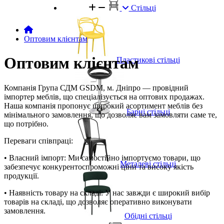
Стільці
Оптовим клієнтам
Оптовим клієнтам
Пластикові стільці
Компанія Група СДМ GSDM, м. Дніпро — провідний
імпортер меблів, що спеціалізується на оптових продажах.
Наша компанія пропонує широкий асортимент меблів без
Барні стільці
мінімального замовлення, що дозволяє вам замовляти саме те,
що потрібно.
Переваги співпраці:
• Власний імпорт: Ми самостійно імпортуємо товари, що
Металеві стільці
забезпечує конкурентоспроможні ціни та високу якість
продукції.
• Наявність товару на складі: У нас завжди є широкий вибір
товарів на складі, що дозволяє оперативно виконувати
замовлення.
Обідні стільці