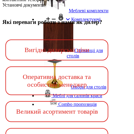
Установчі документи
Меблеві комплекти
Комплектуючі
Які переваги роботи з нами як дилер?
Вигідні дилерські ціни
Стільниці для
столів
Оперативна доставка та
особистий менеджер
Опори для столів
Меблі для салонів краси
Combo пропозиція
Великий асортимент товарів