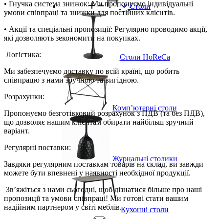
• Гнучка система знижок: Ми пропонуємо індивідуальні
Столи
умови співпраці та знижки для постійних клієнтів.
• Акції та спеціальні пропозиції: Регулярно проводимо акції,
які дозволяють зекономити на покупках.
Логістика:
Столи HoReCa
Ми забезпечуємо доставку по всій країні, що робить
співпрацю з нами зручною та вигідною.
Розрахунки:
Комп’ютерні столи
Пропонуємо безготівковий розрахунок з ПДВ (та без ПДВ),
що дозволяє нашим клієнтам обирати найбільш зручний
варіант.
Регулярні поставки:
Журнальні столики
Завдяки регулярним поставкам товарів на склад, ви завжди
можете бути впевнені у наявності необхідної продукції.
Зв’яжіться з нами сьогодні, щоб дізнатися більше про наші
пропозиції та умови співпраці! Ми готові стати вашим
надійним партнером у світі меблів.
Кухонні столи