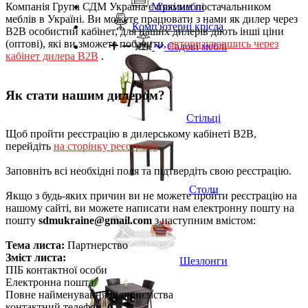
Компанія Група СДМ Україна є прямим постачальником
М'які меблі
меблів в Україні. Ви можете працювати з нами як дилер через
Комп'ютерні крісла
B2B особистий кабінет, для наших дилерів діють інші ціни
(оптові), які ви зможете побачити,
авторизувавшись через
Садові меблі
кабінет дилера B2B
.
Як стати нашим дилером?
Стільці
Щоб пройти реєстрацію в дилерському кабінеті B2B,
перейдіть
на сторінку реєстрації
.
Заповніть всі необхідні поля та підтвердіть свою реєстрацію.
Столи
Якщо з будь-яких причин ви не можете пройти реєстрацію на
нашому сайті, ви можете написати нам електронну пошту на
пошту
sdmukraine
@gmail.com
з наступним вмістом:
Тема листа:
Партнерство
Зміст листа:
Шезлонги
ПІБ контактної особи
Електронна пошта
Повне найменування підприємства
контактний телефон