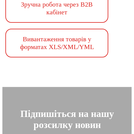
Зручна робота через B2B
кабінет
Вивантаження товарів у
форматах XLS/XML/YML
Підпишіться на нашу
розсилку новин